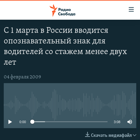
Ссылки
для
упрощенного
С 1 марта в России вводится
ПРОГРАММЫ
доступа
опознавательный знак для
ПОДКАСТЫ
Вернуться
водителей со стажем менее двух
к
АВТОРСКИЕ ПРОЕКТЫ
лет
основному
ЦИТАТЫ СВОБОДЫ
содержанию
Вернутся
04 февраля 2009
МНЕНИЯ
к
КУЛЬТУРА
главной
навигации
IDEL.РЕАЛИИ
Вернутся
No media source currently available
КАВКАЗ.РЕАЛИИ
к
0:00
3:08
СЕВЕР.РЕАЛИИ
поиску
СИБИРЬ.РЕАЛИИ
Скачать медиафайл