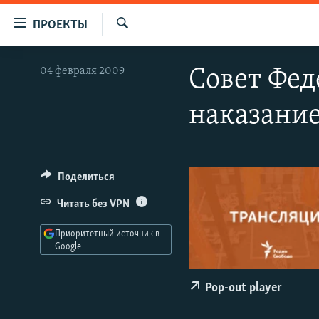
Ссылки
ПРОЕКТЫ
для
Искать
упрощенного
ПРОГРАММЫ
04 февраля 2009
Совет Фед
доступа
ПОДКАСТЫ
Вернуться
наказание
АВТОРСКИЕ ПРОЕКТЫ
к
основному
ЦИТАТЫ СВОБОДЫ
содержанию
МНЕНИЯ
Вернутся
Поделиться
КУЛЬТУРА
к
Читать без VPN
главной
IDEL.РЕАЛИИ
навигации
Приоритетный источник в
КАВКАЗ.РЕАЛИИ
Вернутся
Google
к
СЕВЕР.РЕАЛИИ
поиску
Pop-out player
СИБИРЬ.РЕАЛИИ