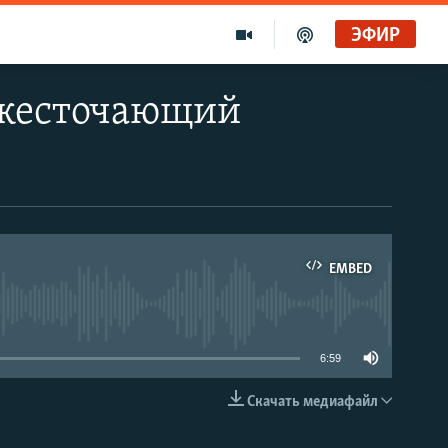
ЭФИР
ужесточающий
EMBED
able
6:59
Скачать медиафайл
EMBED