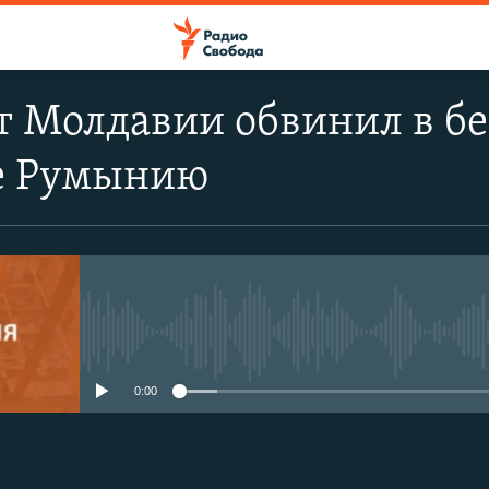
 Молдавии обвинил в бе
е Румынию
No media source currently avail
0:00