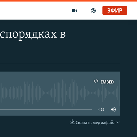
ЭФИР
спорядках в
EMBED
able
4:28
Скачать медиафайл
EMBED