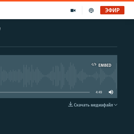
ЭФИР
"
EMBED
able
4:49
Скачать медиафайл
EMBED