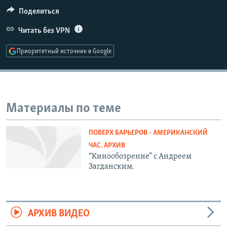
РАСПИСАНИЕ ВЕЩАНИЯ
Поделиться
ПОДПИШИТЕСЬ НА РАССЫЛКУ
Читать без VPN
Приоритетный источник в Google
СОЦИАЛЬНЫЕ СЕТИ
Материалы по теме
Все сайты РСЕ/РС
ПОВЕРХ БАРЬЕРОВ - АМЕРИКАНСКИЙ
ЧАС. АРХИВ
“Кинообозрение” с Андреем
Загданским.
АРХИВ ВИДЕО