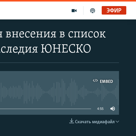
ЭФИР
я внесения в список
наследия ЮНЕСКО
EMBED
able
4:55
Скачать медиафайл
EMBED