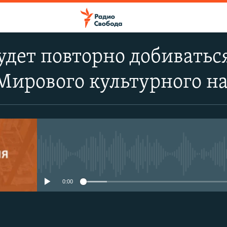
удет повторно добиватьс
 Мирового культурного 
No media source currently avail
0:00