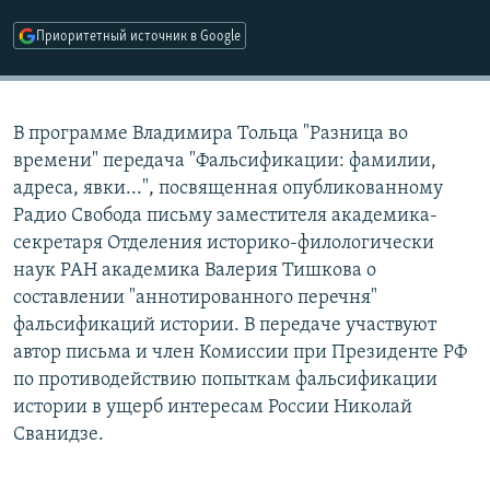
РАСПИСАНИЕ ВЕЩАНИЯ
Приоритетный источник в Google
ПОДПИШИТЕСЬ НА РАССЫЛКУ
СОЦИАЛЬНЫЕ СЕТИ
В программе Владимира Тольца "Разница во
времени" передача "Фальсификации: фамилии,
адреса, явки...", посвященная опубликованному
Радио Свобода письму заместителя академика-
секретаря Отделения историко-филологически
Все сайты РСЕ/РС
наук РАН академика Валерия Тишкова о
составлении "аннотированного перечня"
фальсификаций истории. В передаче участвуют
автор письма и член Комиссии при Президенте РФ
по противодействию попыткам фальсификации
истории в ущерб интересам России Николай
Сванидзе.