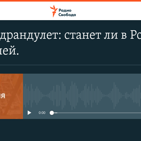
 драндулет: станет ли в 
лей.
No media source currently avail
0:00