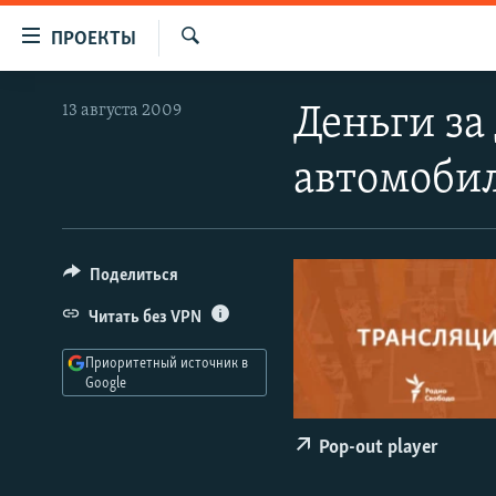
Ссылки
ПРОЕКТЫ
для
Искать
упрощенного
ПРОГРАММЫ
13 августа 2009
Деньги за
доступа
ПОДКАСТЫ
Вернуться
автомоби
АВТОРСКИЕ ПРОЕКТЫ
к
основному
ЦИТАТЫ СВОБОДЫ
содержанию
МНЕНИЯ
Вернутся
Поделиться
КУЛЬТУРА
к
Читать без VPN
главной
IDEL.РЕАЛИИ
навигации
Приоритетный источник в
КАВКАЗ.РЕАЛИИ
Вернутся
Google
к
СЕВЕР.РЕАЛИИ
поиску
Pop-out player
СИБИРЬ.РЕАЛИИ