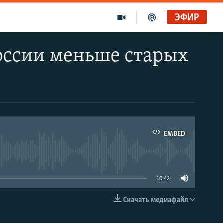
ЭФИР
России меньше старых
EMBED
able
10:42
Скачать медиафайл
EMBED