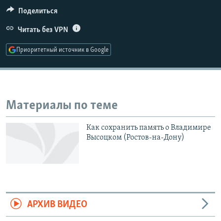
РАСПИСАНИЕ ВЕЩАНИЯ
Поделиться
ПОДПИШИТЕСЬ НА РАССЫЛКУ
Читать без VPN
Приоритетный источник в Google
СОЦИАЛЬНЫЕ СЕТИ
Материалы по теме
Все сайты РСЕ/РС
Как сохранить память о Владимире
Высоцком (Ростов-на-Дону)
АРХИВ ВИДЕО