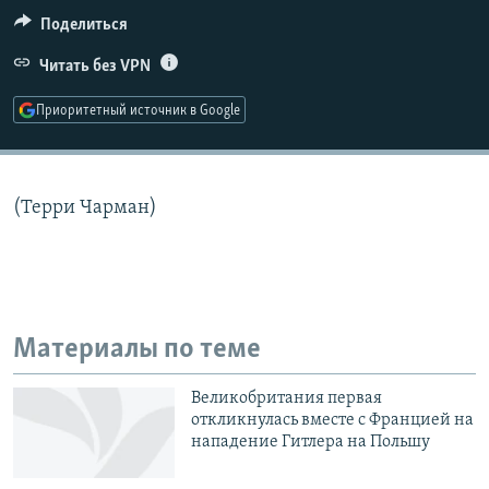
РАСПИСАНИЕ ВЕЩАНИЯ
Поделиться
ПОДПИШИТЕСЬ НА РАССЫЛКУ
Читать без VPN
Приоритетный источник в Google
СОЦИАЛЬНЫЕ СЕТИ
(Терри Чарман)
Все сайты РСЕ/РС
Материалы по теме
Великобритания первая
откликнулась вместе с Францией на
нападение Гитлера на Польшу