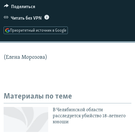
РАСПИСАНИЕ ВЕЩАНИЯ
Поделиться
ПОДПИШИТЕСЬ НА РАССЫЛКУ
Читать без VPN
Приоритетный источник в Google
СОЦИАЛЬНЫЕ СЕТИ
(Елена Морозова)
Все сайты РСЕ/РС
Материалы по теме
В Челябинской области
расследуется убийство 18-летнего
юноши