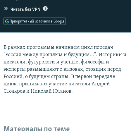
РАСПИСАНИЕ ВЕЩАНИЯ
Читать без VPN
ПОДПИШИТЕСЬ НА РАССЫЛКУ
Приоритетный источник в Google
СОЦИАЛЬНЫЕ СЕТИ
В рамках программы начинаем цикл передач
"Россия между прошлым и будущим...". Историки и
писатели, футурологи и ученые, философы и
эксперты размышляют о вызовах, стоящих перед
Все сайты РСЕ/РС
Россией, о будущем страны. В первой передаче
цикла принимают участие писатели Андрей
Столяров и Николай Ютанов.
Материалы по теме