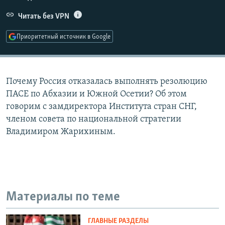
РАСПИСАНИЕ ВЕЩАНИЯ
Читать без VPN
ПОДПИШИТЕСЬ НА РАССЫЛКУ
Приоритетный источник в Google
СОЦИАЛЬНЫЕ СЕТИ
Почему Россия отказалась выполнять резолюцию
ПАСЕ по Абхазии и Южной Осетии? Об этом
говорим с замдиректора Института стран СНГ,
членом совета по национальной стратегии
Все сайты РСЕ/РС
Владимиром Жарихиным.
Материалы по теме
ГЛАВНЫЕ РАЗДЕЛЫ