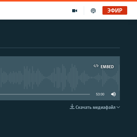
ЭФИР
EMBED
able
53:00
Скачать медиафайл
EMBED