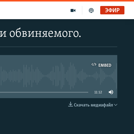
ЭФИР
ии обвиняемого.
EMBED
able
11:12
Скачать медиафайл
EMBED