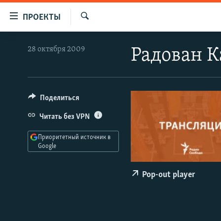
Ссылки
ПРОЕКТЫ
для
Искать
упрощенного
ПРОГРАММЫ
28 октября 2009
Радован К
доступа
ПОДКАСТЫ
Вернуться
АВТОРСКИЕ ПРОЕКТЫ
к
основному
ЦИТАТЫ СВОБОДЫ
Поделиться
содержанию
МНЕНИЯ
Читать без VPN
Вернутся
КУЛЬТУРА
к
Приоритетный источник в
главной
Google
IDEL.РЕАЛИИ
навигации
КАВКАЗ.РЕАЛИИ
Вернутся
Pop-out player
к
СЕВЕР.РЕАЛИИ
поиску
СИБИРЬ.РЕАЛИИ