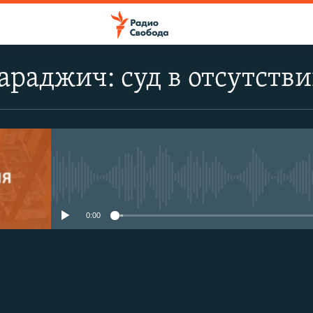
араджич: суд в отсутств
No media source currently avail
0:00