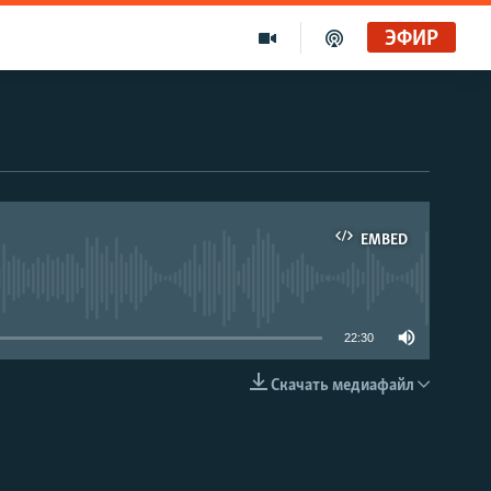
ЭФИР
EMBED
able
22:30
Скачать медиафайл
EMBED