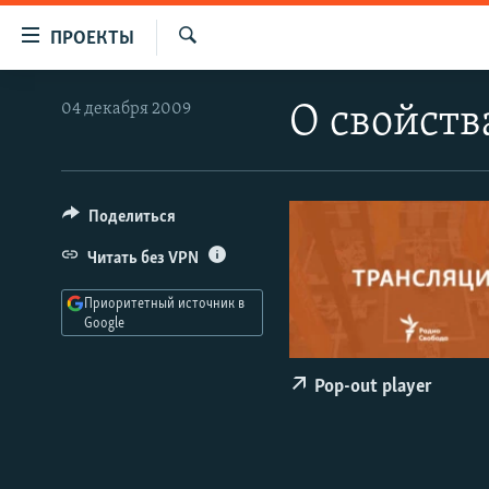
Ссылки
ПРОЕКТЫ
для
Искать
упрощенного
ПРОГРАММЫ
04 декабря 2009
О свойств
доступа
ПОДКАСТЫ
Вернуться
АВТОРСКИЕ ПРОЕКТЫ
к
основному
ЦИТАТЫ СВОБОДЫ
Поделиться
содержанию
МНЕНИЯ
Читать без VPN
Вернутся
КУЛЬТУРА
к
Приоритетный источник в
главной
Google
IDEL.РЕАЛИИ
навигации
КАВКАЗ.РЕАЛИИ
Вернутся
Pop-out player
к
СЕВЕР.РЕАЛИИ
поиску
СИБИРЬ.РЕАЛИИ