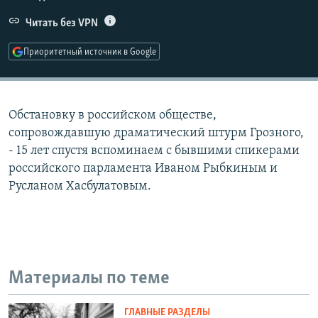
РАСПИСАНИЕ ВЕЩАНИЯ
Читать без VPN
ПОДПИШИТЕСЬ НА РАССЫЛКУ
Приоритетный источник в Google
СОЦИАЛЬНЫЕ СЕТИ
Обстановку в российском обществе,
сопровождавшую драматический штурм Грозного,
- 15 лет спустя вспоминаем с бывшими спикерами
российского парламента Иваном Рыбкиным и
Все сайты РСЕ/РС
Русланом Хасбулатовым.
Материалы по теме
ГЛАВНЫЕ РАЗДЕЛЫ