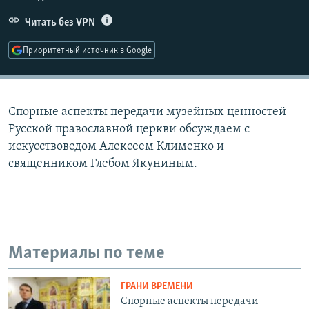
РАСПИСАНИЕ ВЕЩАНИЯ
Читать без VPN
ПОДПИШИТЕСЬ НА РАССЫЛКУ
Приоритетный источник в Google
СОЦИАЛЬНЫЕ СЕТИ
Спорные аспекты передачи музейных ценностей
Русской православной церкви обсуждаем с
искусствоведом Алексеем Клименко и
священником Глебом Якуниным.
Все сайты РСЕ/РС
Материалы по теме
ГРАНИ ВРЕМЕНИ
Спорные аспекты передачи