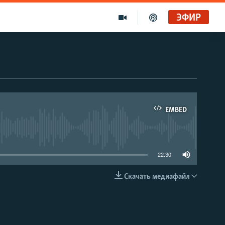
ЭФИР
EMBED
able
22:30
Скачать медиафайл
EMBED