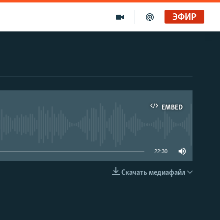
ЭФИР
EMBED
able
22:30
Скачать медиафайл
EMBED