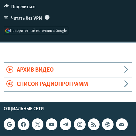
РАСПИСАНИЕ ВЕЩАНИЯ
Поделиться
ПОДПИШИТЕСЬ НА РАССЫЛКУ
Читать без VPN
Приоритетный источник в Google
СОЦИАЛЬНЫЕ СЕТИ
АРХИВ ВИДЕО
Все сайты РСЕ/РС
СПИСОК РАДИОПРОГРАММ
СОЦИАЛЬНЫЕ СЕТИ