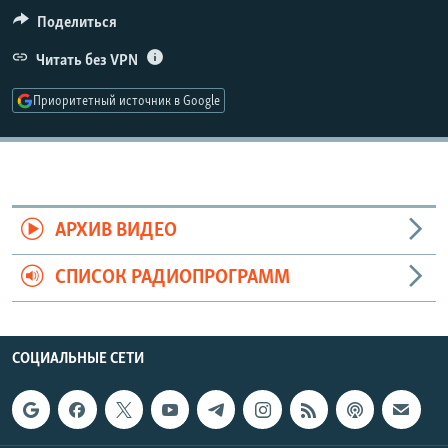
РАСПИСАНИЕ ВЕЩАНИЯ
Поделиться
ПОДПИШИТЕСЬ НА РАССЫЛКУ
Читать без VPN
Приоритетный источник в Google
СОЦИАЛЬНЫЕ СЕТИ
АРХИВ ВИДЕО
Все сайты РСЕ/РС
СПИСОК РАДИОПРОГРАММ
СОЦИАЛЬНЫЕ СЕТИ