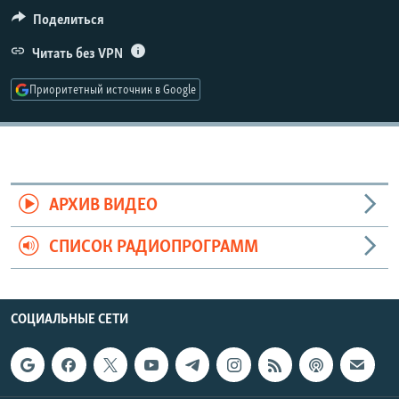
РАСПИСАНИЕ ВЕЩАНИЯ
Поделиться
ПОДПИШИТЕСЬ НА РАССЫЛКУ
Читать без VPN
Приоритетный источник в Google
СОЦИАЛЬНЫЕ СЕТИ
АРХИВ ВИДЕО
Все сайты РСЕ/РС
СПИСОК РАДИОПРОГРАММ
СОЦИАЛЬНЫЕ СЕТИ