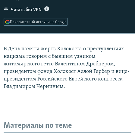
РАСПИСАНИЕ ВЕЩАНИЯ
Читать без VPN
ПОДПИШИТЕСЬ НА РАССЫЛКУ
Приоритетный источник в Google
СОЦИАЛЬНЫЕ СЕТИ
В День памяти жертв Холокоста о преступлениях
нацизма говорим с бывшим узником
житомирского гетто Валентином Дробнером,
президентом фонда Холокост Аллой Гербер и вице-
Все сайты РСЕ/РС
президентом Российского Еврейского конгресса
Владимиром Черниным.
Материалы по теме