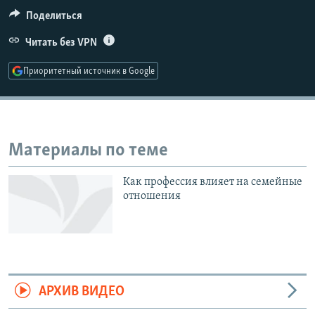
РАСПИСАНИЕ ВЕЩАНИЯ
Поделиться
ПОДПИШИТЕСЬ НА РАССЫЛКУ
Читать без VPN
Приоритетный источник в Google
СОЦИАЛЬНЫЕ СЕТИ
Материалы по теме
Все сайты РСЕ/РС
Как профессия влияет на семейные
отношения
АРХИВ ВИДЕО