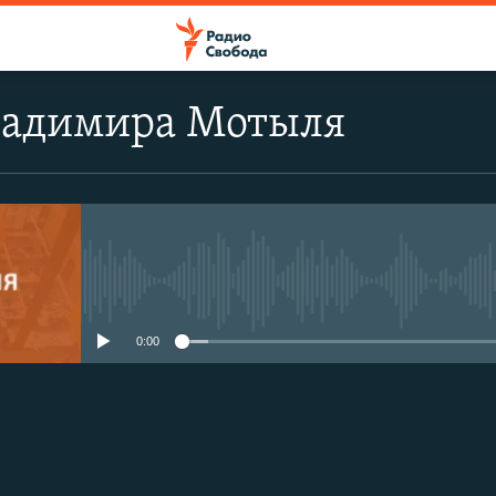
ладимира Мотыля
No media source currently avail
0:00