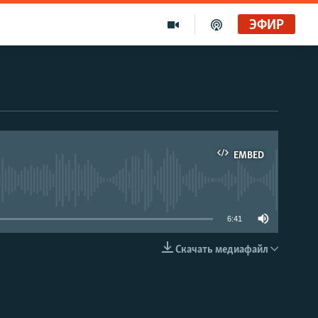
ЭФИР
EMBED
able
6:41
Скачать медиафайл
EMBED