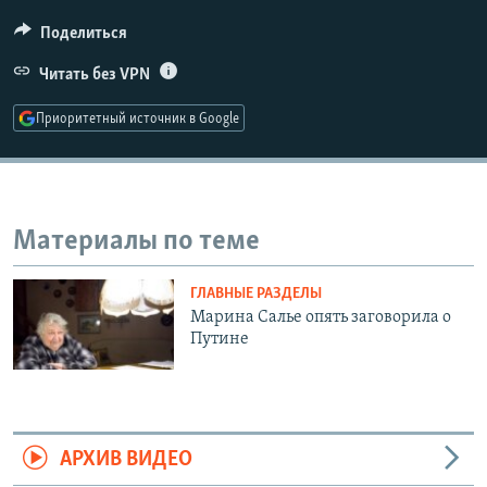
РАСПИСАНИЕ ВЕЩАНИЯ
Поделиться
ПОДПИШИТЕСЬ НА РАССЫЛКУ
Читать без VPN
СОЦИАЛЬНЫЕ СЕТИ
Приоритетный источник в Google
Материалы по теме
Все сайты РСЕ/РС
ГЛАВНЫЕ РАЗДЕЛЫ
Марина Салье опять заговорила о
Путине
АРХИВ ВИДЕО