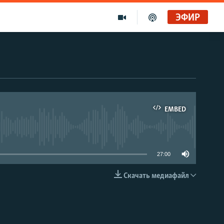
ЭФИР
EMBED
able
27:00
Скачать медиафайл
EMBED