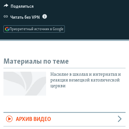
РАСПИСАНИЕ ВЕЩАНИЯ
Поделиться
ПОДПИШИТЕСЬ НА РАССЫЛКУ
Читать без VPN
Приоритетный источник в Google
СОЦИАЛЬНЫЕ СЕТИ
Материалы по теме
Все сайты РСЕ/РС
Насилие в школах и интернатах и
реакция немецкой католической
церкви
АРХИВ ВИДЕО