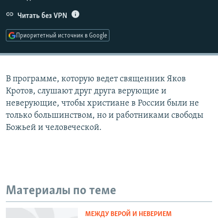
РАСПИСАНИЕ ВЕЩАНИЯ
Читать без VPN
ПОДПИШИТЕСЬ НА РАССЫЛКУ
Приоритетный источник в Google
СОЦИАЛЬНЫЕ СЕТИ
В программе, которую ведет священник Яков
Кротов, слушают друг друга верующие и
неверующие, чтобы христиане в России были не
только большинством, но и работниками свободы
Все сайты РСЕ/РС
Божьей и человеческой.
Материалы по теме
МЕЖДУ ВЕРОЙ И НЕВЕРИЕМ