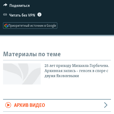
РАСПИСАНИЕ ВЕЩАНИЯ
Поделиться
ПОДПИШИТЕСЬ НА РАССЫЛКУ
Читать без VPN
Приоритетный источник в Google
СОЦИАЛЬНЫЕ СЕТИ
Материалы по теме
Все сайты РСЕ/РС
25 лет приходу Михаила Горбачева.
Архивная запись – генсек в споре с
двумя Яковлевыми
АРХИВ ВИДЕО