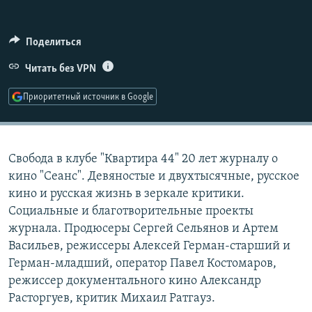
РАСПИСАНИЕ ВЕЩАНИЯ
ПОДПИШИТЕСЬ НА РАССЫЛКУ
Поделиться
Читать без VPN
СОЦИАЛЬНЫЕ СЕТИ
Приоритетный источник в Google
Свобода в клубе "Квартира 44" 20 лет журналу о
Все сайты РСЕ/РС
кино "Сеанс". Девяностые и двухтысячные, русское
кино и русская жизнь в зеркале критики.
Социальные и благотворительные проекты
журнала. Продюсеры Сергей Сельянов и Артем
Васильев, режиссеры Алексей Герман-старший и
Герман-младший, оператор Павел Костомаров,
режиссер документального кино Александр
Расторгуев, критик Михаил Ратгауз.