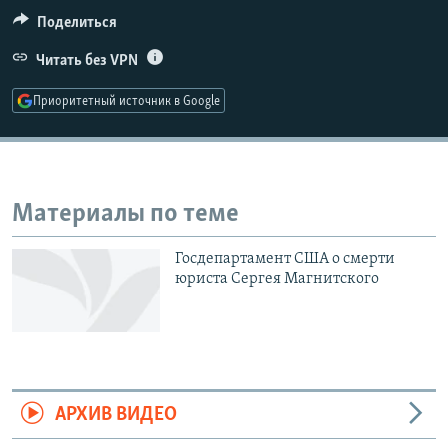
РАСПИСАНИЕ ВЕЩАНИЯ
Поделиться
ПОДПИШИТЕСЬ НА РАССЫЛКУ
Читать без VPN
Приоритетный источник в Google
СОЦИАЛЬНЫЕ СЕТИ
Материалы по теме
Все сайты РСЕ/РС
Госдепартамент США о смерти
юриста Сергея Магнитского
АРХИВ ВИДЕО