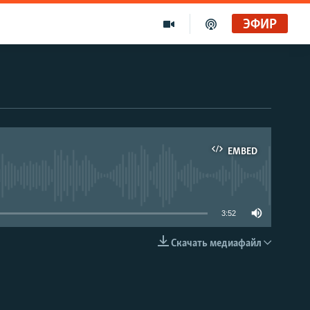
ЭФИР
EMBED
able
3:52
Скачать медиафайл
EMBED