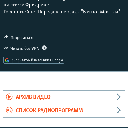
писателе Фридрихе
РАСПИСАНИЕ ВЕЩАНИЯ
Горенштейне. Передача первая - "Взятие Москвы"
ПОДПИШИТЕСЬ НА РАССЫЛКУ
СОЦИАЛЬНЫЕ СЕТИ
Поделиться
Читать без VPN
Приоритетный источник в Google
Все сайты РСЕ/РС
АРХИВ ВИДЕО
СПИСОК РАДИОПРОГРАММ