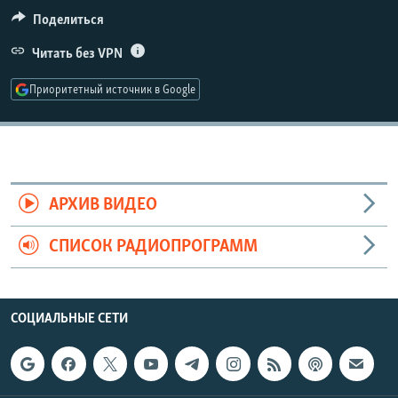
РАСПИСАНИЕ ВЕЩАНИЯ
Поделиться
ПОДПИШИТЕСЬ НА РАССЫЛКУ
Читать без VPN
Приоритетный источник в Google
СОЦИАЛЬНЫЕ СЕТИ
АРХИВ ВИДЕО
Все сайты РСЕ/РС
СПИСОК РАДИОПРОГРАММ
СОЦИАЛЬНЫЕ СЕТИ