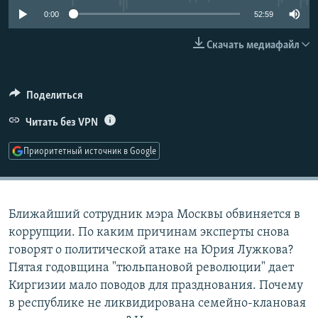
РАСПИСАНИЕ ВЕЩАНИЯ
0:00
52:59
ПОДПИШИТЕСЬ НА РАССЫЛКУ
Скачать медиафайл
СОЦИАЛЬНЫЕ СЕТИ
Поделиться
Читать без VPN
Приоритетный источник в Google
Все сайты РСЕ/РС
Ближайший сотрудник мэра Москвы обвиняется в
коррупции. По каким причинам эксперты снова
говорят о политической атаке на Юрия Лужкова?
Пятая годовщина "тюльпановой революции" дает
Киргизии мало поводов для празднования. Почему
в республике не ликвидирована семейно-клановая