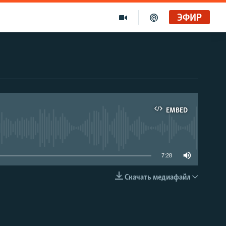
ЭФИР
EMBED
able
7:28
Скачать медиафайл
EMBED