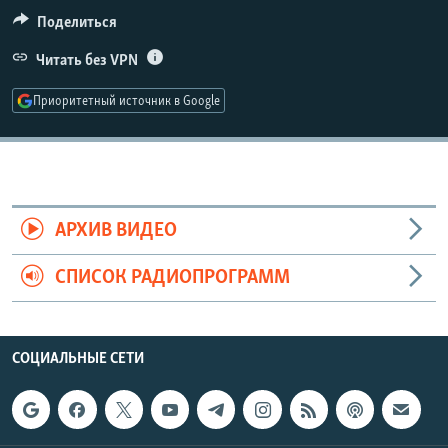
РАСПИСАНИЕ ВЕЩАНИЯ
Поделиться
ПОДПИШИТЕСЬ НА РАССЫЛКУ
Читать без VPN
Приоритетный источник в Google
СОЦИАЛЬНЫЕ СЕТИ
АРХИВ ВИДЕО
Все сайты РСЕ/РС
СПИСОК РАДИОПРОГРАММ
СОЦИАЛЬНЫЕ СЕТИ