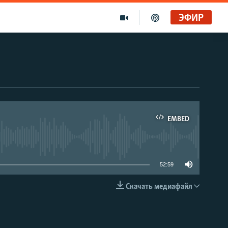
ЭФИР
EMBED
able
52:59
Скачать медиафайл
EMBED