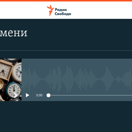
емени
No media source currently avail
0:00