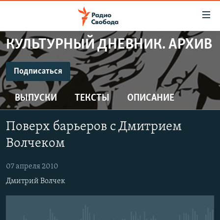
Ссылки
для
упрощенного
КУЛЬТУРНЫЙ ДНЕВНИК. АРХИВ
ПРОГРАММЫ
доступа
ПОДКАСТЫ
Подписаться
Вернуться
к
ПОДПИСАТЬСЯ
АВТОРСКИЕ ПРОЕКТЫ
основному
ВЫПУСКИ
ТЕКСТЫ
ОПИСАНИЕ
ЦИТАТЫ СВОБОДЫ
содержанию
CastBox
Вернутся
МНЕНИЯ
Поверх барьеров с Дмитрием
к
КУЛЬТУРА
Волчеком
главной
Подписаться
навигации
IDEL.РЕАЛИИ
07 апреля 2010
Вернутся
КАВКАЗ.РЕАЛИИ
Дмитрий Волчек
к
СЕВЕР.РЕАЛИИ
поиску
СИБИРЬ.РЕАЛИИ