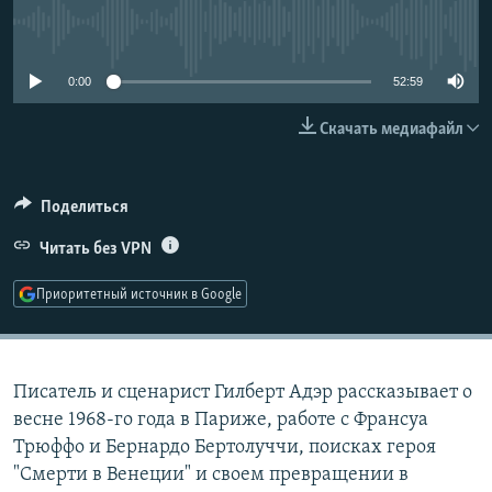
РАСПИСАНИЕ ВЕЩАНИЯ
No media source currently available
ПОДПИШИТЕСЬ НА РАССЫЛКУ
0:00
52:59
СОЦИАЛЬНЫЕ СЕТИ
Скачать медиафайл
Поделиться
Читать без VPN
Все сайты РСЕ/РС
Приоритетный источник в Google
Писатель и сценарист Гилберт Адэр рассказывает о
весне 1968-го года в Париже, работе с Франсуа
Трюффо и Бернардо Бертолуччи, поисках героя
"Смерти в Венеции" и своем превращении в