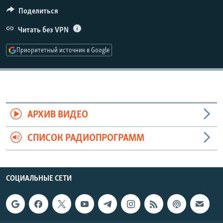
РАСПИСАНИЕ ВЕЩАНИЯ
Поделиться
ПОДПИШИТЕСЬ НА РАССЫЛКУ
Читать без VPN
Приоритетный источник в Google
СОЦИАЛЬНЫЕ СЕТИ
АРХИВ ВИДЕО
Все сайты РСЕ/РС
СПИСОК РАДИОПРОГРАММ
СОЦИАЛЬНЫЕ СЕТИ