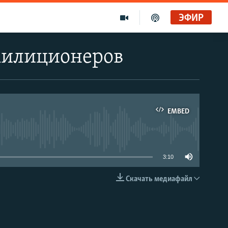
ЭФИР
милиционеров
EMBED
able
3:10
Скачать медиафайл
EMBED