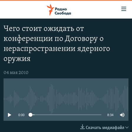
Ссылки
для
упрощенного
Чего стоит ожидать от
ПРОГРАММЫ
доступа
конференции по Договору о
ПОДКАСТЫ
Вернуться
нераспространении ядерного
к
АВТОРСКИЕ ПРОЕКТЫ
оружия
основному
ЦИТАТЫ СВОБОДЫ
содержанию
Вернутся
04 мая 2010
МНЕНИЯ
к
КУЛЬТУРА
главной
навигации
IDEL.РЕАЛИИ
Вернутся
No media source currently available
КАВКАЗ.РЕАЛИИ
к
0:00
8:34
СЕВЕР.РЕАЛИИ
поиску
СИБИРЬ.РЕАЛИИ
Скачать медиафайл