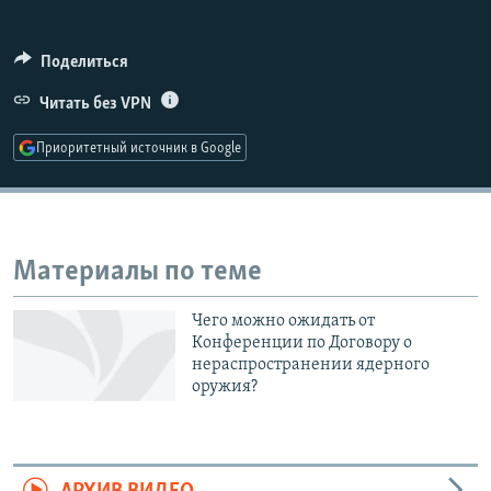
РАСПИСАНИЕ ВЕЩАНИЯ
ПОДПИШИТЕСЬ НА РАССЫЛКУ
Поделиться
Читать без VPN
СОЦИАЛЬНЫЕ СЕТИ
Приоритетный источник в Google
Все сайты РСЕ/РС
Материалы по теме
Чего можно ожидать от
Конференции по Договору о
нераспространении ядерного
оружия?