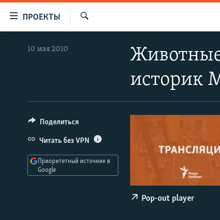
Ссылки
ПРОЕКТЫ
для
Искать
упрощенного
ПРОГРАММЫ
10 мая 2010
Животные 
доступа
ПОДКАСТЫ
Вернуться
историк 
АВТОРСКИЕ ПРОЕКТЫ
к
основному
ЦИТАТЫ СВОБОДЫ
содержанию
МНЕНИЯ
Вернутся
Поделиться
КУЛЬТУРА
к
Читать без VPN
главной
IDEL.РЕАЛИИ
навигации
Приоритетный источник в
КАВКАЗ.РЕАЛИИ
Вернутся
Google
к
СЕВЕР.РЕАЛИИ
поиску
Pop-out player
СИБИРЬ.РЕАЛИИ