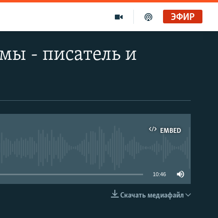
ЭФИР
мы - писатель и
EMBED
able
10:46
Скачать медиафайл
EMBED