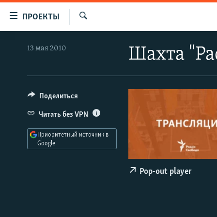
Ссылки
ПРОЕКТЫ
для
Искать
упрощенного
ПРОГРАММЫ
13 мая 2010
Шахта "Ра
доступа
ПОДКАСТЫ
Вернуться
АВТОРСКИЕ ПРОЕКТЫ
к
основному
ЦИТАТЫ СВОБОДЫ
Поделиться
содержанию
МНЕНИЯ
Читать без VPN
Вернутся
КУЛЬТУРА
к
Приоритетный источник в
главной
Google
IDEL.РЕАЛИИ
навигации
КАВКАЗ.РЕАЛИИ
Вернутся
Pop-out player
к
СЕВЕР.РЕАЛИИ
поиску
СИБИРЬ.РЕАЛИИ