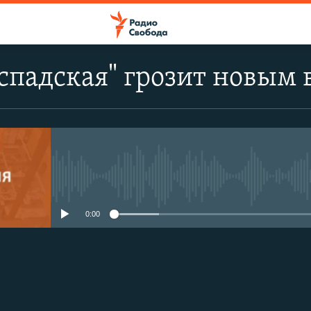
спадская" грозит новым
No media source currently avail
0:00