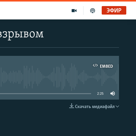
ЭФИР
 взрывом
EMBED
able
2:25
Скачать медиафайл
EMBED