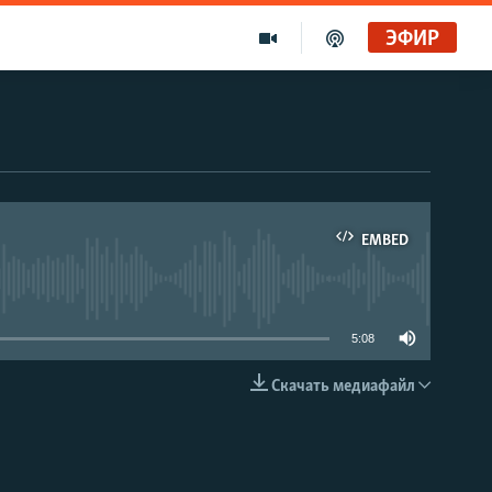
ЭФИР
EMBED
able
5:08
Скачать медиафайл
EMBED