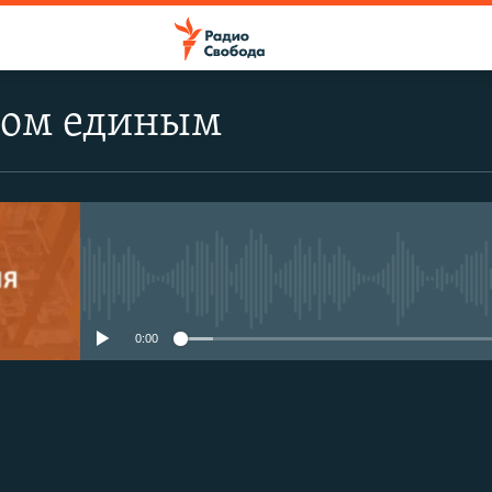
лом единым
No media source currently avail
0:00