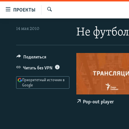
Ссылки
ПРОЕКТЫ
для
Искать
упрощенного
ПРОГРАММЫ
14 мая 2010
Не футбо
доступа
ПОДКАСТЫ
Вернуться
АВТОРСКИЕ ПРОЕКТЫ
к
основному
ЦИТАТЫ СВОБОДЫ
Поделиться
содержанию
МНЕНИЯ
Читать без VPN
Вернутся
КУЛЬТУРА
к
Приоритетный источник в
главной
Google
IDEL.РЕАЛИИ
навигации
КАВКАЗ.РЕАЛИИ
Вернутся
Pop-out player
к
СЕВЕР.РЕАЛИИ
поиску
СИБИРЬ.РЕАЛИИ