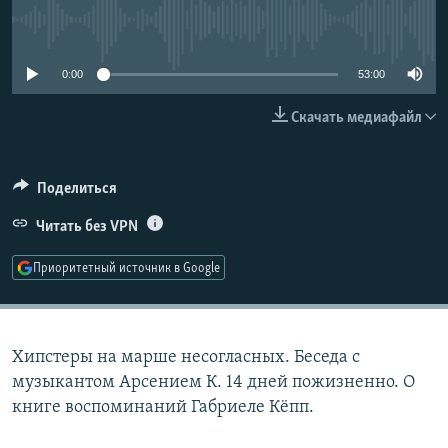
РАСПИСАНИЕ ВЕЩАНИЯ
No media source currently available
ПОДПИШИТЕСЬ НА РАССЫЛКУ
0:00
53:00
СОЦИАЛЬНЫЕ СЕТИ
Скачать медиафайл
Поделиться
Читать без VPN
Все сайты РСЕ/РС
Приоритетный источник в Google
Хипстеры на марше несогласных. Беседа с
музыкантом Арсением К. 14 дней пожизненно. О
книге воспоминаний Габриеле Кёпп.