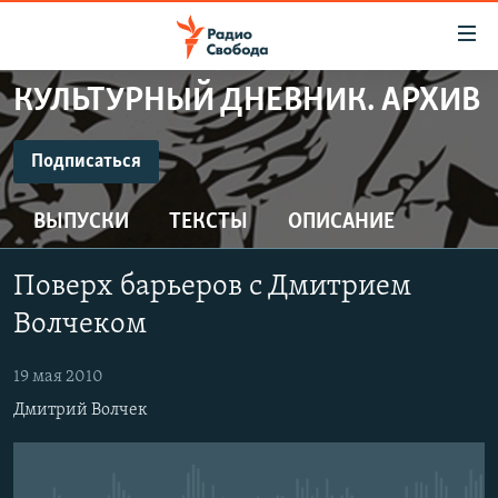
Ссылки
для
упрощенного
КУЛЬТУРНЫЙ ДНЕВНИК. АРХИВ
ПРОГРАММЫ
доступа
ПОДКАСТЫ
Подписаться
Вернуться
к
ПОДПИСАТЬСЯ
АВТОРСКИЕ ПРОЕКТЫ
основному
ВЫПУСКИ
ТЕКСТЫ
ОПИСАНИЕ
ЦИТАТЫ СВОБОДЫ
содержанию
CastBox
Вернутся
МНЕНИЯ
Поверх барьеров с Дмитрием
к
КУЛЬТУРА
Волчеком
главной
Подписаться
навигации
IDEL.РЕАЛИИ
19 мая 2010
Вернутся
КАВКАЗ.РЕАЛИИ
Дмитрий Волчек
к
СЕВЕР.РЕАЛИИ
поиску
СИБИРЬ.РЕАЛИИ