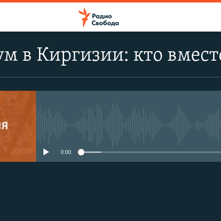
м в Киргизии: кто вмест
No media source currently avail
0:00