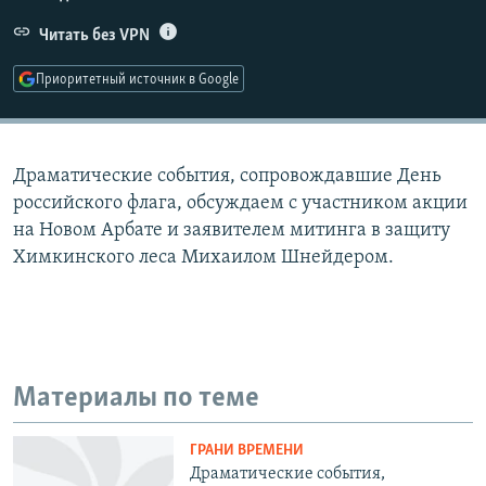
РАСПИСАНИЕ ВЕЩАНИЯ
Читать без VPN
ПОДПИШИТЕСЬ НА РАССЫЛКУ
Приоритетный источник в Google
СОЦИАЛЬНЫЕ СЕТИ
Драматические события, сопровождавшие День
российского флага, обсуждаем с участником акции
на Новом Арбате и заявителем митинга в защиту
Химкинского леса Михаилом Шнейдером.
Все сайты РСЕ/РС
Материалы по теме
ГРАНИ ВРЕМЕНИ
Драматические события,